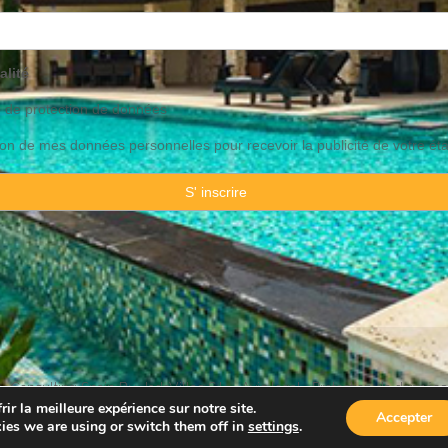
alité
o de
protection
de données
ation de mes données personnelles pour recevoir la publicité de votre ét
 Consulting Spain By JadeVillas S.L. ·
Avis legal
·
Protection de données
ir la meilleure expérience sur notre site.
Accepter
ies we are using or switch them off in
settings
.