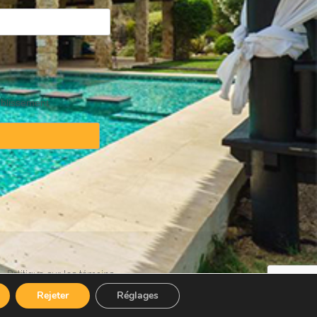
ablissement
·
Politique sur les témoins
Rejeter
Réglages