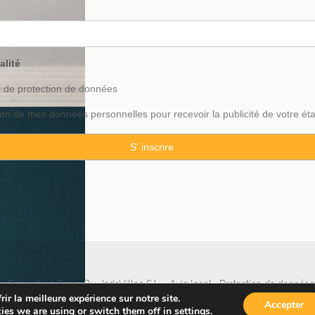
alité
o de
protection
de données
ation de mes données personnelles pour recevoir la publicité de votre ét
 Consulting Spain By JadeVillas S.L. ·
Avis legal
·
Protection de données
ir la meilleure expérience sur notre site.
Accepter
ies we are using or switch them off in
settings
.