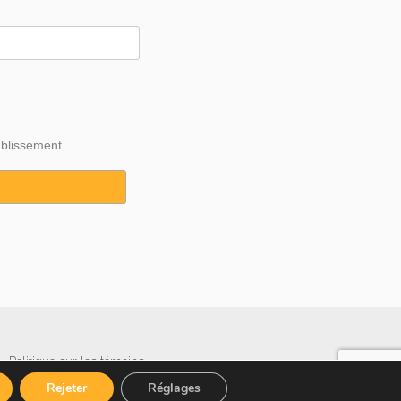
ablissement
·
Politique sur les témoins
Rejeter
Réglages