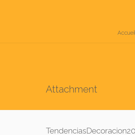
Accuei
Attachment
TendenciasDecoracion201