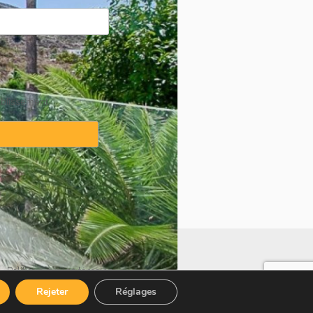
ablissement
·
Politique sur les témoins
Rejeter
Réglages