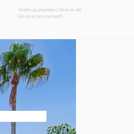
Vendre sa propriété à Dénia en été:
Est-ce un bon moment?