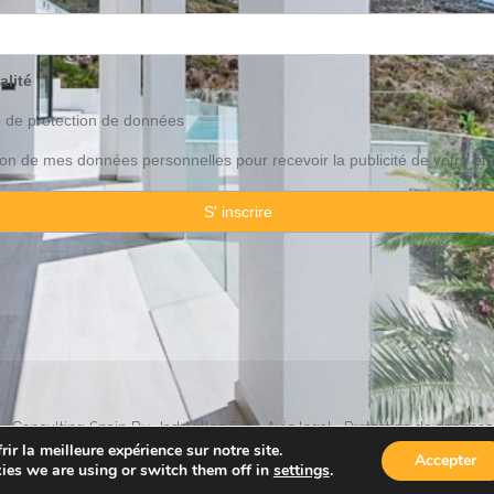
alité
o de
protection
de données
ation de mes données personnelles pour recevoir la publicité de votre ét
 Consulting Spain By JadeVillas S.L. ·
Avis legal
·
Protection de données
ir la meilleure expérience sur notre site.
Accepter
ies we are using or switch them off in
settings
.