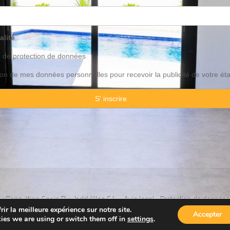
alité
o de
protection
de données
ation de mes données personnelles pour recevoir la publicité de votre ét
 Consulting Spain By JadeVillas S.L. ·
Avis legal
·
Protection de données
ir la meilleure expérience sur notre site.
Accepter
ies we are using or switch them off in
settings
.