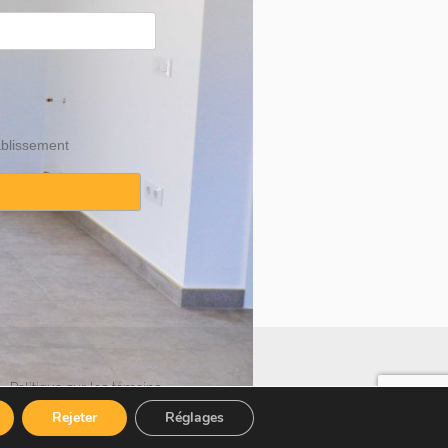
ablissement
·
Politique sur les témoins
Rejeter
Réglages