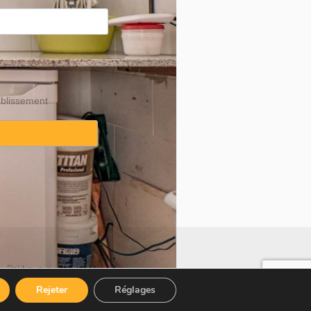
ablissement
·
Politique sur les témoins
Rejeter
Réglages