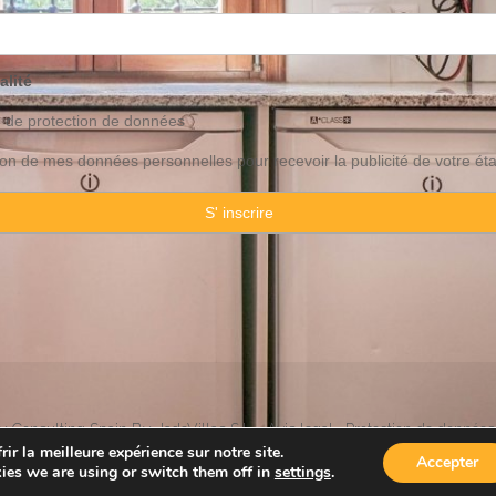
alité
o de
protection
de données
ation de mes données personnelles pour recevoir la publicité de votre ét
 Consulting Spain By JadeVillas S.L. ·
Avis legal
·
Protection de données
ir la meilleure expérience sur notre site.
Accepter
ies we are using or switch them off in
settings
.