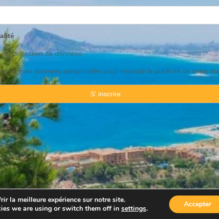
alité
o de
protection
de données
ation de mes données personnelles pour recevoir la publicité de votre ét
 Consulting Spain By JadeVillas S.L. ·
Avis legal
·
Protection de données
ir la meilleure expérience sur notre site.
Accepter
ies we are using or switch them off in
settings
.