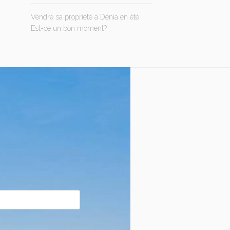
Vendre sa propriété à Dénia en été:
Est-ce un bon moment?