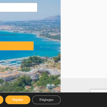
ablissement
·
Politique sur les témoins
Rejeter
Réglages