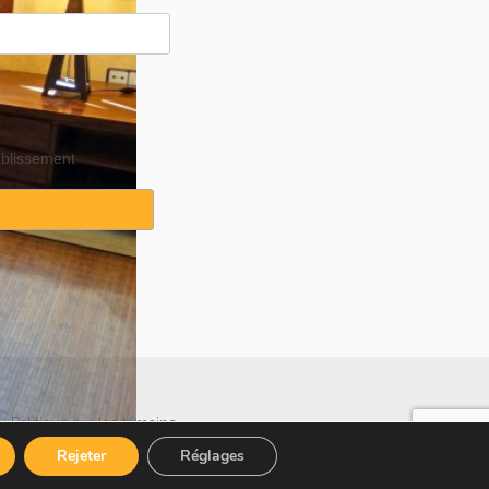
ablissement
·
Politique sur les témoins
Rejeter
Réglages