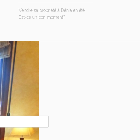
Vendre sa propriété à Dénia en été:
Est-ce un bon moment?