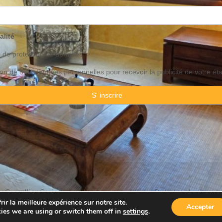
alité
o de
protection
de données
ation de mes données personnelles pour recevoir la publicité de votre ét
 Consulting Spain By JadeVillas S.L. ·
Avis legal
·
Protection de données
ir la meilleure expérience sur notre site.
Accepter
ies we are using or switch them off in
settings
.