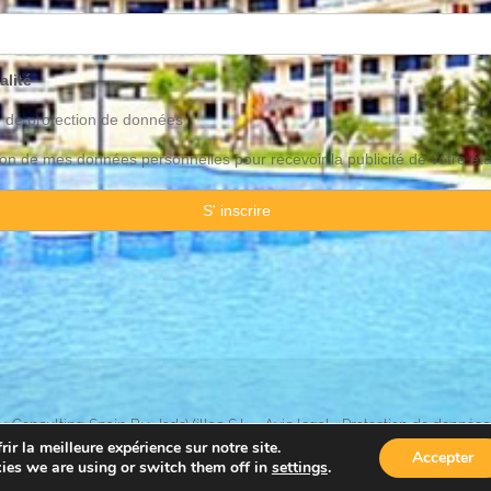
alité
o de
protection
de données
ation de mes données personnelles pour recevoir la publicité de votre ét
 Consulting Spain By JadeVillas S.L. ·
Avis legal
·
Protection de données
ir la meilleure expérience sur notre site.
Accepter
ies we are using or switch them off in
settings
.