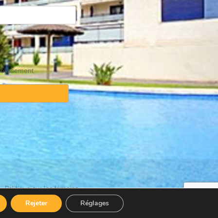
ablissement
·
Politique sur les témoins
Rejeter
Réglages