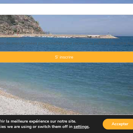
alité
o de
protection
de données
ation de mes données personnelles pour recevoir la publicité de votre ét
 Consulting Spain By JadeVillas S.L. ·
Avis legal
·
Protection de données
ir la meilleure expérience sur notre site.
Accepter
ies we are using or switch them off in
settings
.