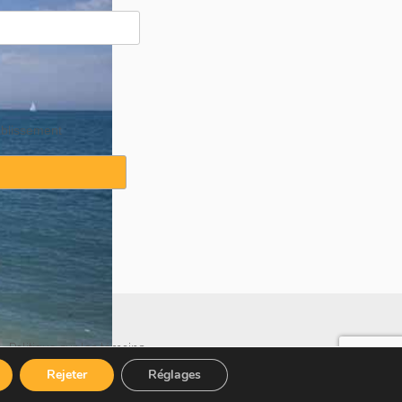
ablissement
·
Politique sur les témoins
Rejeter
Réglages