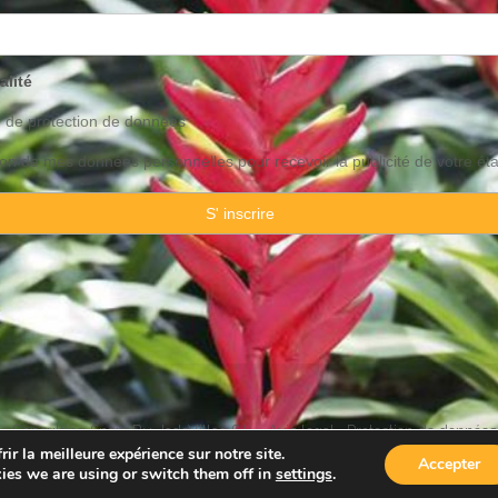
alité
o de
protection
de données
ation de mes données personnelles pour recevoir la publicité de votre ét
 Consulting Spain By JadeVillas S.L. ·
Avis legal
·
Protection de données
ir la meilleure expérience sur notre site.
Accepter
ies we are using or switch them off in
settings
.