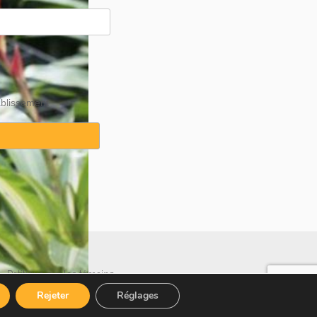
ablissement
·
Politique sur les témoins
Rejeter
Réglages