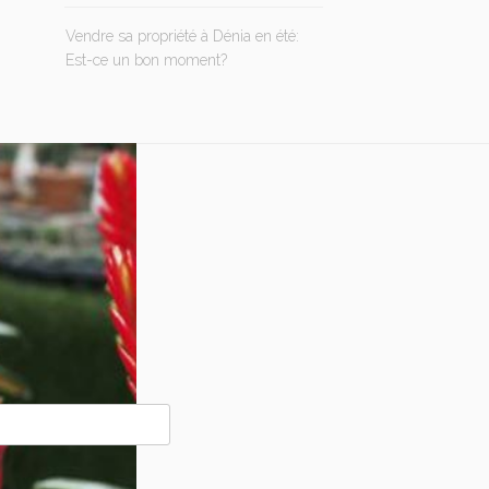
Vendre sa propriété à Dénia en été:
Est-ce un bon moment?