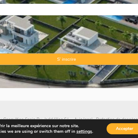
alité
o de
protection
de données
ation de mes données personnelles pour recevoir la publicité de votre ét
 Consulting Spain By JadeVillas S.L. ·
Avis legal
·
Protection de données
ir la meilleure expérience sur notre site.
Accepter
ies we are using or switch them off in
settings
.