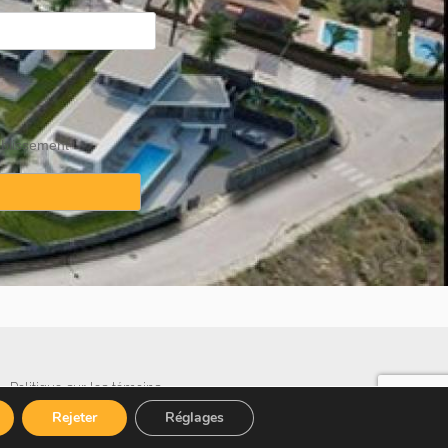
ablissement
·
Politique sur les témoins
Rejeter
Réglages