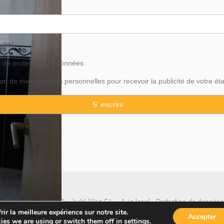
alité
o de
protection
de données
ation de mes données personnelles pour recevoir la publicité de votre ét
 Consulting Spain By JadeVillas S.L. ·
Avis legal
·
Protection de données
ir la meilleure expérience sur notre site.
Accepter
ies we are using or switch them off in
settings
.