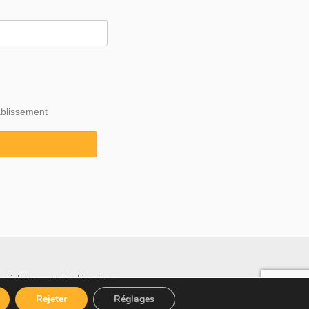
ablissement
·
Politique sur les témoins
Rejeter
Réglages