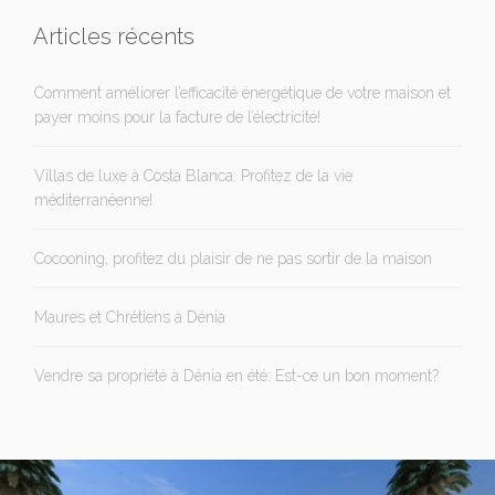
Articles récents
Comment améliorer l’efficacité énergétique de votre maison et
payer moins pour la facture de l’électricité!
Villas de luxe à Costa Blanca: Profitez de la vie
méditerranéenne!
Cocooning, profitez du plaisir de ne pas sortir de la maison
Maures et Chrétiens à Dénia
Vendre sa propriété à Dénia en été: Est-ce un bon moment?