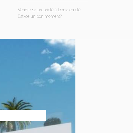
Vendre sa propriété à Dénia en été:
Est-ce un bon moment?