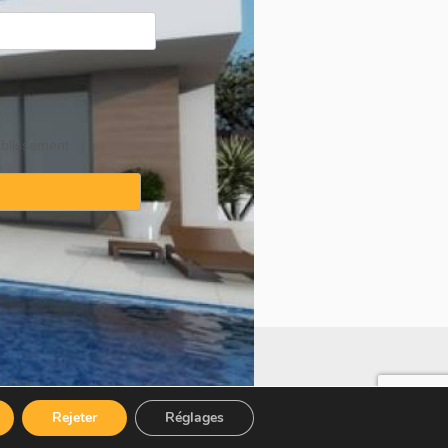
ablissement
·
Politique sur les témoins
Rejeter
Réglages