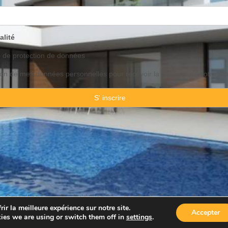
alité
o de
protection
de données
ation de mes données personnelles pour recevoir la publicité de votre ét
 Consulting Spain By JadeVillas S.L. ·
Avis legal
·
Protection de données
ir la meilleure expérience sur notre site.
Accepter
ies we are using or switch them off in
settings
.