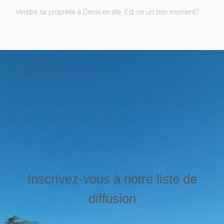
Vendre sa propriété à Dénia en été: Est-ce un bon moment?
Inscrivez-vous à notre liste de
diffusion
Nom