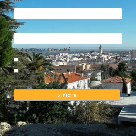
E-mail
Politique de confidentialité
J’ai lu et accepte l’info de
protection
de données
Je consens à l’utilisation de mes données
personnelles pour recevoir la publicité de votre
établissement