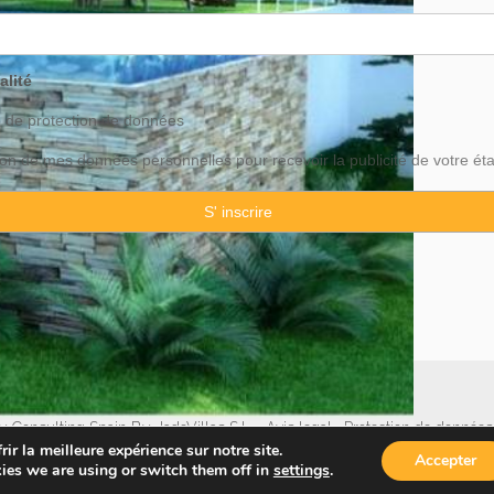
alité
o de
protection
de données
ation de mes données personnelles pour recevoir la publicité de votre ét
 Consulting Spain By JadeVillas S.L. ·
Avis legal
·
Protection de données
ir la meilleure expérience sur notre site.
Accepter
ies we are using or switch them off in
settings
.