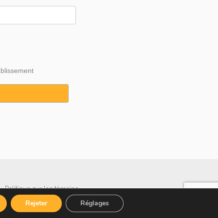
ablissement
·
Politique sur les témoins
Rejeter
Réglages