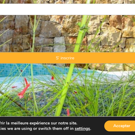
alité
o de
protection
de données
ation de mes données personnelles pour recevoir la publicité de votre ét
 Consulting Spain By JadeVillas S.L. ·
Avis legal
·
Protection de données
ir la meilleure expérience sur notre site.
Accepter
ies we are using or switch them off in
settings
.