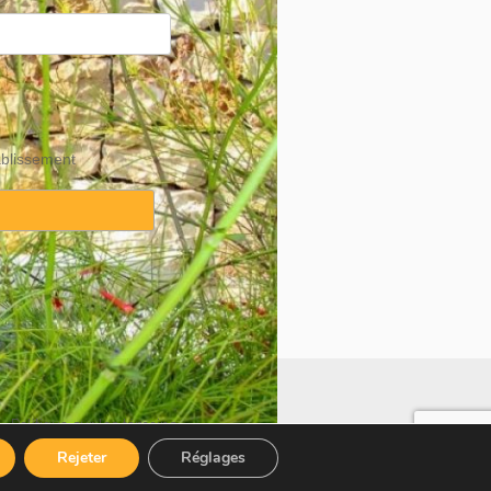
ablissement
·
Politique sur les témoins
Rejeter
Réglages