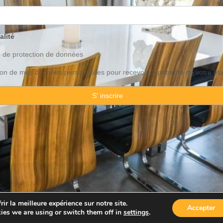
alité
o de
protection
de données
ation de mes données personnelles pour recevoir la publicité de votre ét
 Consulting Spain By JadeVillas S.L. ·
Avis legal
·
Protection de données
ir la meilleure expérience sur notre site.
Accepter
ies we are using or switch them off in
settings
.