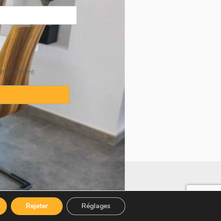
ablissement
·
Politique sur les témoins
Rejeter
Réglages