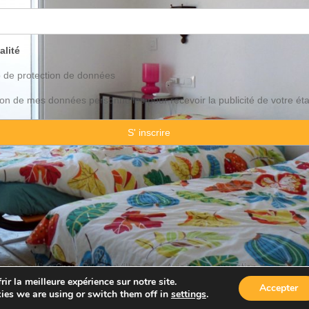
alité
o de
protection
de données
ation de mes données personnelles pour recevoir la publicité de votre ét
 Consulting Spain By JadeVillas S.L. ·
Avis legal
·
Protection de données
ir la meilleure expérience sur notre site.
Accepter
ies we are using or switch them off in
settings
.