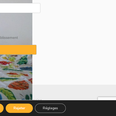
ablissement
·
Politique sur les témoins
Rejeter
Réglages