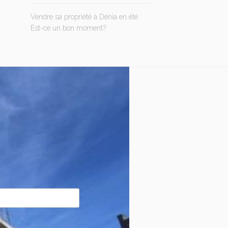
Vendre sa propriété à Dénia en été:
Est-ce un bon moment?