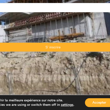
alité
o de
protection
de données
ation de mes données personnelles pour recevoir la publicité de votre ét
 Consulting Spain By JadeVillas S.L. ·
Avis legal
·
Protection de données
ir la meilleure expérience sur notre site.
Accepter
ies we are using or switch them off in
settings
.