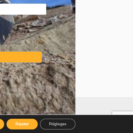
ablissement
·
Politique sur les témoins
Rejeter
Réglages