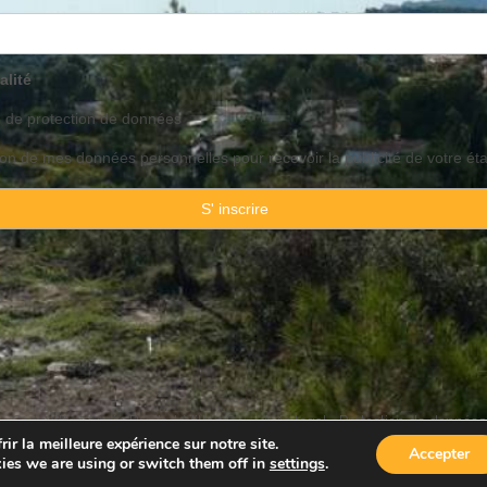
alité
o de
protection
de données
ation de mes données personnelles pour recevoir la publicité de votre ét
 Consulting Spain By JadeVillas S.L. ·
Avis legal
·
Protection de données
ir la meilleure expérience sur notre site.
Accepter
ies we are using or switch them off in
settings
.