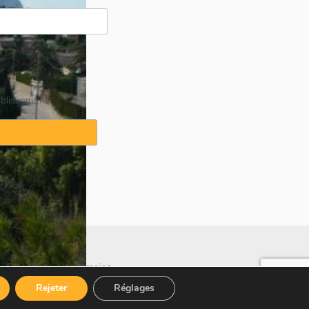
ablissement
·
Politique sur les témoins
Rejeter
Réglages