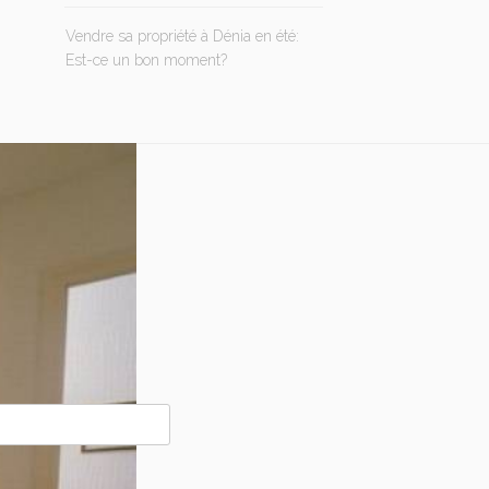
Vendre sa propriété à Dénia en été:
Est-ce un bon moment?