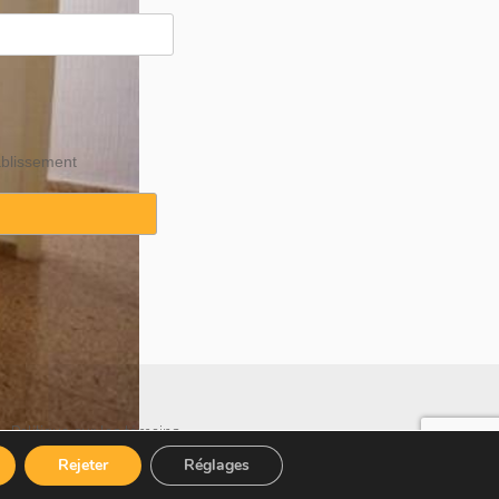
ablissement
·
Politique sur les témoins
Rejeter
Réglages