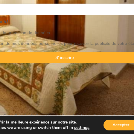
alité
o de
protection
de données
ation de mes données personnelles pour recevoir la publicité de votre ét
 Consulting Spain By JadeVillas S.L. ·
Avis legal
·
Protection de données
ir la meilleure expérience sur notre site.
Accepter
ies we are using or switch them off in
settings
.