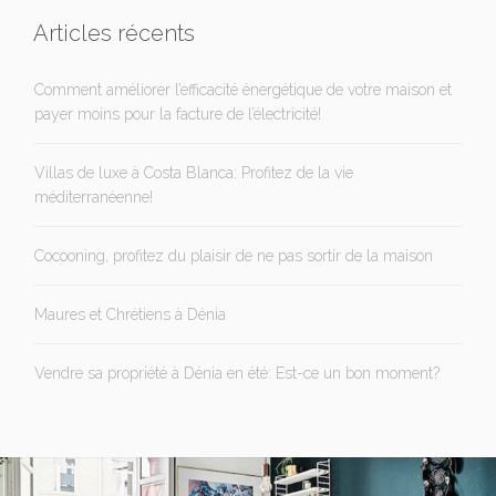
Articles récents
Comment améliorer l’efficacité énergétique de votre maison et
payer moins pour la facture de l’électricité!
Villas de luxe à Costa Blanca: Profitez de la vie
méditerranéenne!
Cocooning, profitez du plaisir de ne pas sortir de la maison
Maures et Chrétiens à Dénia
Vendre sa propriété à Dénia en été: Est-ce un bon moment?