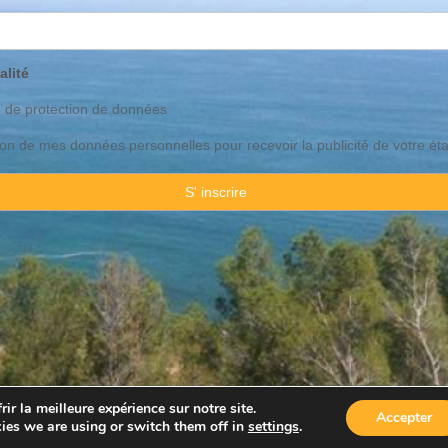
alité
o de
protection
de données
ation de mes données personnelles pour recevoir la publicité de votre ét
 Consulting Spain By JadeVillas S.L. ·
Avis legal
·
Protection de données
ir la meilleure expérience sur notre site.
Accepter
ies we are using or switch them off in
settings
.