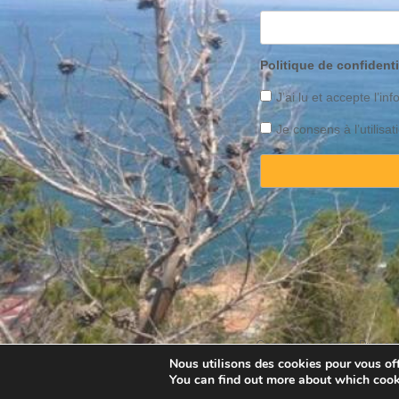
Politique de confidenti
J’ai lu et accepte l’inf
Je consens à l’utilis
Copyright © 2025 Property
Nous utilisons des cookies pour vous offr
You can find out more about which cook