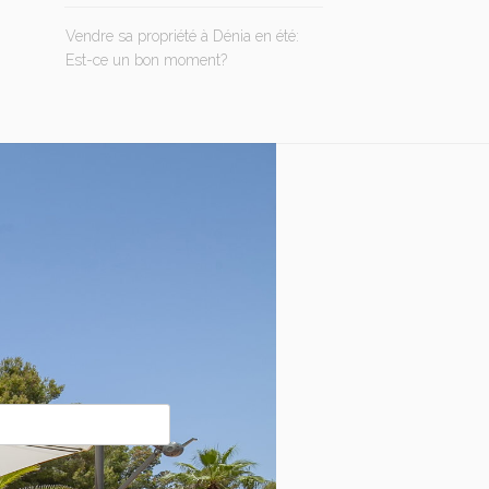
Vendre sa propriété à Dénia en été:
Est-ce un bon moment?