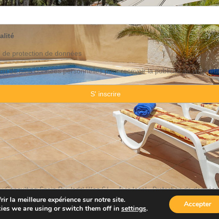
alité
o de
protection
de données
ation de mes données personnelles pour recevoir la publicité de votre ét
 Consulting Spain By JadeVillas S.L. ·
Avis legal
·
Protection de données
ir la meilleure expérience sur notre site.
Accepter
ies we are using or switch them off in
settings
.