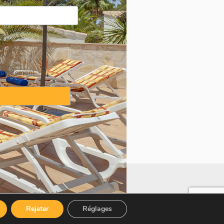
ablissement
·
Politique sur les témoins
Rejeter
Réglages