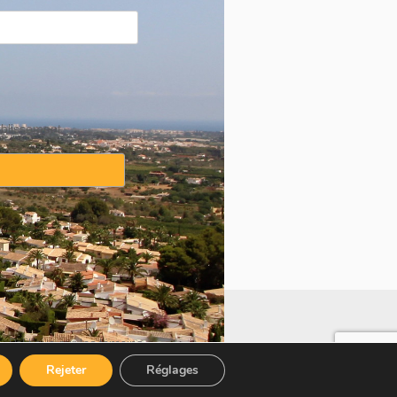
ablissement
·
Politique sur les témoins
Rejeter
Réglages