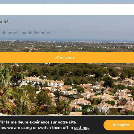
alité
o de
protection
de données
ation de mes données personnelles pour recevoir la publicité de votre ét
 Consulting Spain By JadeVillas S.L. ·
Avis legal
·
Protection de données
ir la meilleure expérience sur notre site.
Accepter
ies we are using or switch them off in
settings
.