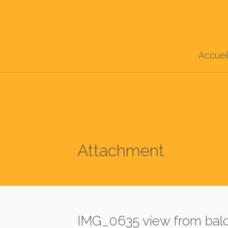
Accuei
Attachment
IMG_0635 view from bal