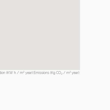
2
2
tion
(KW h / m
year):
Emissions
(Kg CO
/ m
year):
2