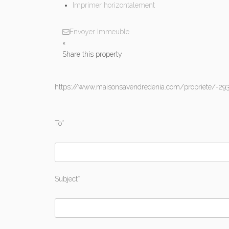
Imprimer horizontalement
Envoyer Immeuble
×
Share this property
https://www.maisonsavendredenia.com/propriete/-29
To*
Subject*