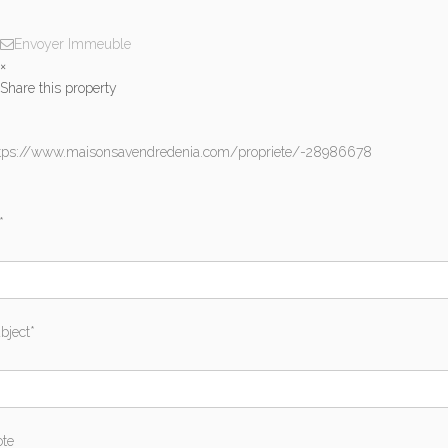
Envoyer Immeuble
×
Share this property
tps://www.maisonsavendredenia.com/propriete/-28986678
*
bject*
te