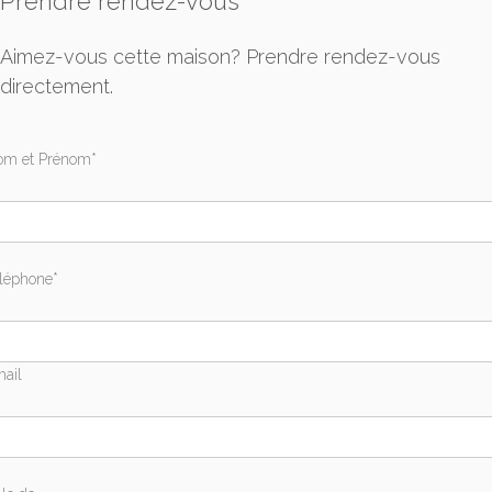
Prendre rendez-vous
Aimez-vous cette maison? Prendre rendez-vous
directement.
m et Prénom*
léphone*
ail