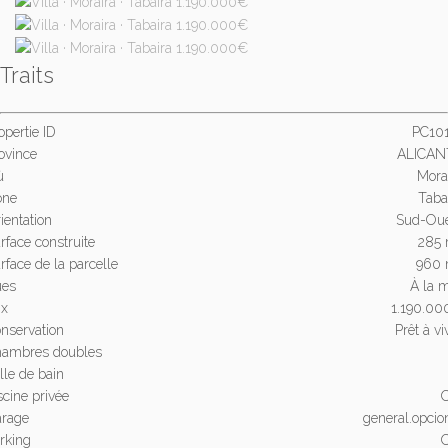
Traits
opertie ID
PC10
ovince
ALICAN
ù
Mora
one
Taba
ientation
Sud-Ou
rface construite
285 
rface de la parcelle
960 
ues
À la 
ix
1.190.0
nservation
Prêt à vi
ambres doubles
lle de bain
scine privée
rage
general.opcio
rking