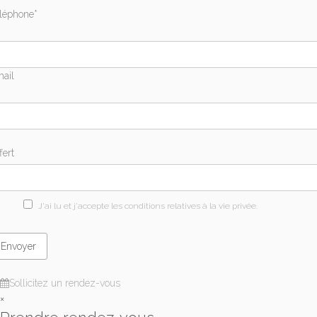
léphone*
ail
fert
J'ai lu et j'accepte les conditions relatives à la vie privée.
Sollicitez un rendez-vous
×