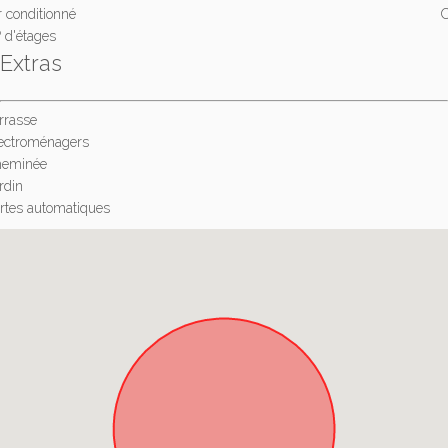
r conditionné
 d'étages
Extras
rrasse
ectroménagers
heminée
rdin
rtes automatiques