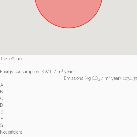
Très efficace
2
Energy consumption
(KW h / m
year):
2
Emissions
(Kg CO
/ m
year): 1234.99
2
A
B
C
D
E
F
G
Not efficient