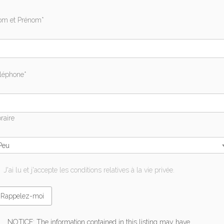
m et Prénom*
léphone*
raire
Peu
J'ai lu et j'accepte les conditions relatives à la vie privée.
NOTICE: The information contained in this listing may have