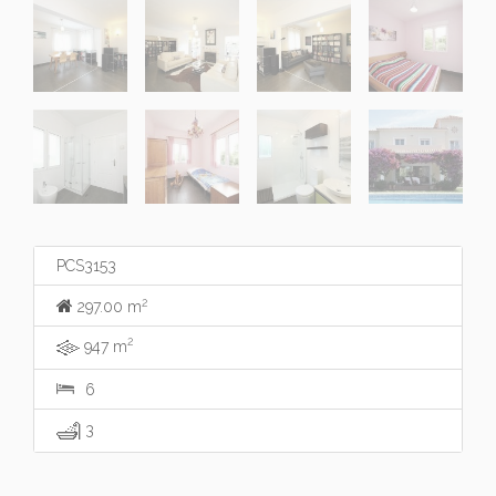
PCS3153
2
297.00 m
2
947 m
6
3