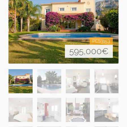
PCS3153
595,000
€