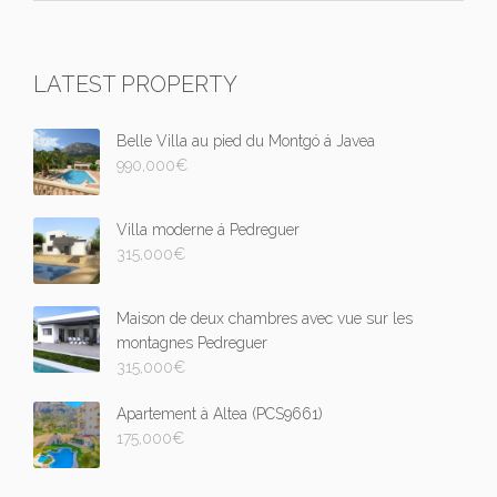
LATEST PROPERTY
Belle Villa au pied du Montgó á Javea
990,000
€
Villa moderne á Pedreguer
315,000
€
Maison de deux chambres avec vue sur les
montagnes Pedreguer
315,000
€
Apartement à Altea (PCS9661)
175,000
€