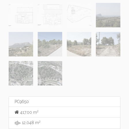
PC9650
2
417.00 m
2
12,048 m