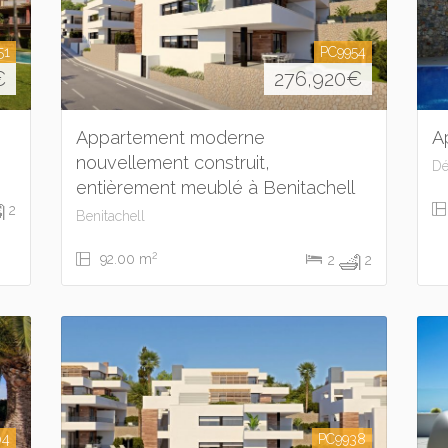
51
PC9954
€
276,920
€
Appartement moderne
A
nouvellement construit,
Dé
entièrement meublé à Benitachell
2
Benitachell
2
92.00 m
2
2
04
PC9938