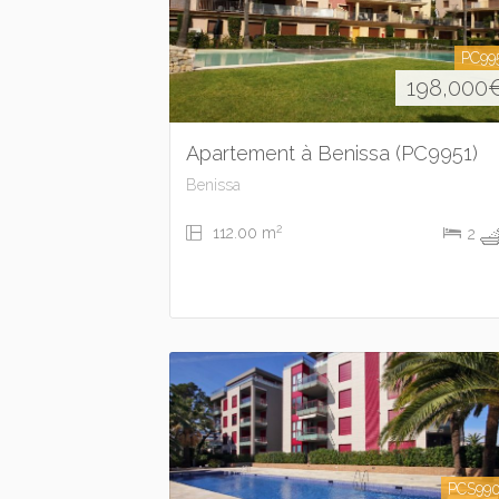
PC99
198,000
Apartement à Benissa (PC9951)
Benissa
2
112.00 m
2
PCS99