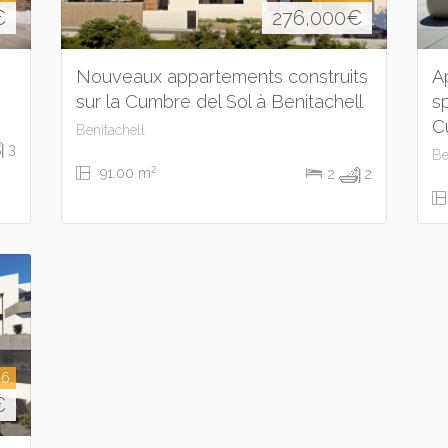
€
276,000
€
Nouveaux appartements construits
A
sur la Cumbre del Sol à Benitachell
s
C
Benitachell
3
Be
2
91.00 m
2
2
36
€