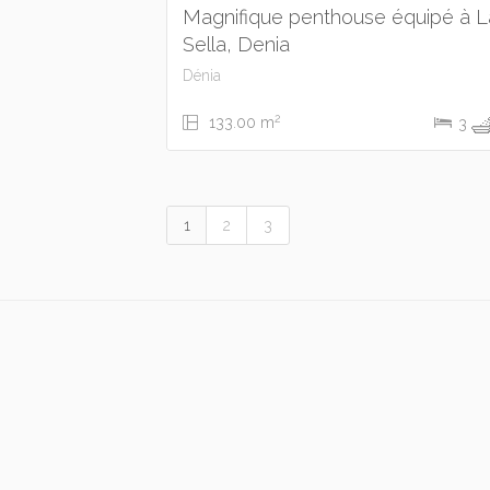
Magnifique penthouse équipé à L
Sella, Denia
Dénia
2
133.00 m
3
1
2
3