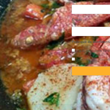
E-mail
Politique de confidenti
J’ai lu et accepte l’inf
Je consens à l’utilis