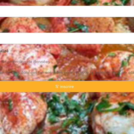
alité
o de
protection
de données
ation de mes données personnelles pour recevoir la publicité de votre ét