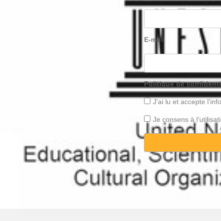
E-mail
Politique de confidenti
J’ai lu et accepte l’inf
Je consens à l’utilis